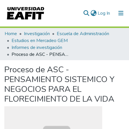
(current)
Log In
Communities & Collections
Home
Investigación
Escuela de Administración
Estudios en Mercadeo GEM
All of DSpace
Informes de investigación
Proceso de ASC - PENSAMIENTO SISTEMICO Y NEGOCIOS PARA EL FLORECIMIENTO DE LA VIDA
Statistics
Proceso de ASC -
PENSAMIENTO SISTEMICO Y
NEGOCIOS PARA EL
FLORECIMIENTO DE LA VIDA