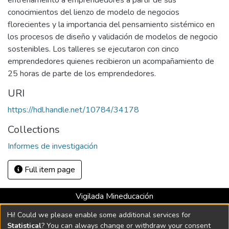
entrenameinto a emprendedores a partir de sus
conocimientos del lienzo de modelo de negocios
florecientes y la importancia del pensamiento sistémico en
los procesos de diseño y validación de modelos de negocio
sostenibles. Los talleres se ejecutaron con cinco
emprendedores quienes recibieron un acompañamiento de
25 horas de parte de los emprendedores.
URI
https://hdl.handle.net/10784/34178
Collections
Informes de investigación
Full item page
Vigilada Mineducación
Universidad con Acreditación Institucional hasta 2026 -
Hi! Could we please enable some additional services for
Resolución MEN 2158 de 2018
Statistical
? You can always change or withdraw your consent