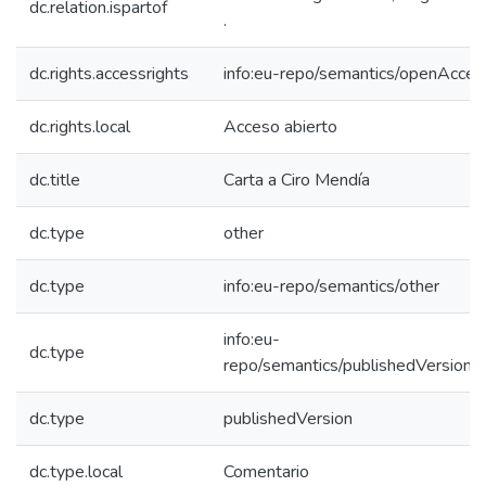
dc.relation.ispartof
.
dc.rights.accessrights
info:eu-repo/semantics/openAcces
dc.rights.local
Acceso abierto
dc.title
Carta a Ciro Mendía
dc.type
other
dc.type
info:eu-repo/semantics/other
info:eu-
dc.type
repo/semantics/publishedVersion
dc.type
publishedVersion
dc.type.local
Comentario