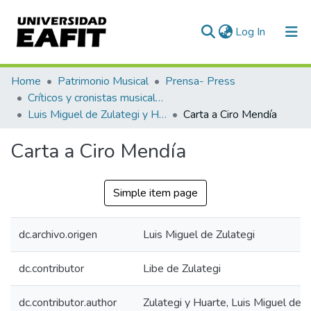
(current)
Log In
Communities & Collections
Home
Patrimonio Musical
Prensa- Press
Críticos y cronistas musicales
All of DSpace
Luis Miguel de Zulategi y Huarte
Carta a Ciro Mendía
Statistics
Carta a Ciro Mendía
Simple item page
dc.archivo.origen
Luis Miguel de Zulategi
dc.contributor
Libe de Zulategi
dc.contributor.author
Zulategi y Huarte, Luis Miguel de