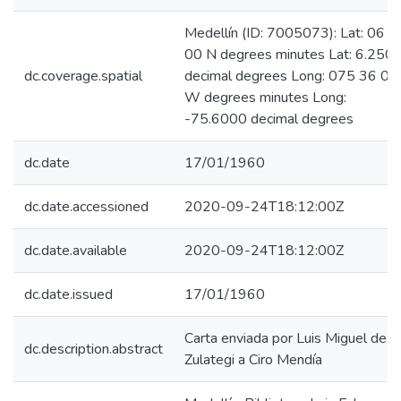
Medellín (ID: 7005073): Lat: 06 1
00 N degrees minutes Lat: 6.250
dc.coverage.spatial
decimal degrees Long: 075 36 00
W degrees minutes Long:
-75.6000 decimal degrees
dc.date
17/01/1960
dc.date.accessioned
2020-09-24T18:12:00Z
dc.date.available
2020-09-24T18:12:00Z
dc.date.issued
17/01/1960
Carta enviada por Luis Miguel de
dc.description.abstract
Zulategi a Ciro Mendía