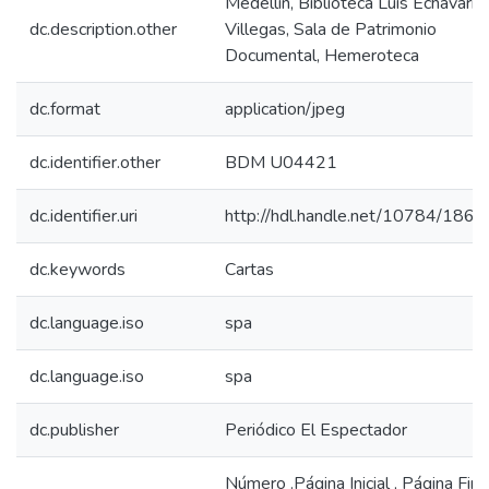
Medellín, Biblioteca Luis Echavarría
dc.description.other
Villegas, Sala de Patrimonio
Documental, Hemeroteca
dc.format
application/jpeg
dc.identifier.other
BDM U04421
dc.identifier.uri
http://hdl.handle.net/10784/1860
dc.keywords
Cartas
dc.language.iso
spa
dc.language.iso
spa
dc.publisher
Periódico El Espectador
Número .Página Inicial , Página Fina