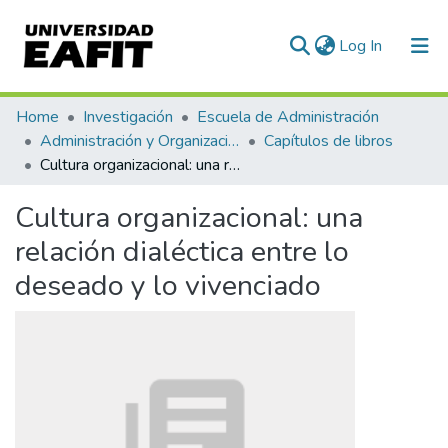
(current)
Log In
Communities & Collections
Home
Investigación
Escuela de Administración
Administración y Organizaciones
Capítulos de libros
All of DSpace
Cultura organizacional: una relación dialéctica entre lo deseado y lo vivenciado
Statistics
Cultura organizacional: una
relación dialéctica entre lo
deseado y lo vivenciado