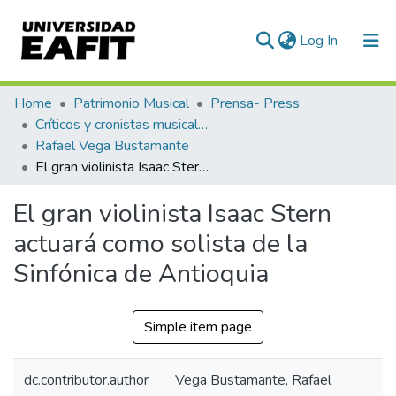
(current)
Log In
Communities & Collections
Home
Patrimonio Musical
Prensa- Press
Críticos y cronistas musicales
All of DSpace
Rafael Vega Bustamante
El gran violinista Isaac Stern actuará como solista de la Sinfónica de Antioquia
Statistics
El gran violinista Isaac Stern
actuará como solista de la
Sinfónica de Antioquia
Simple item page
dc.contributor.author
Vega Bustamante, Rafael