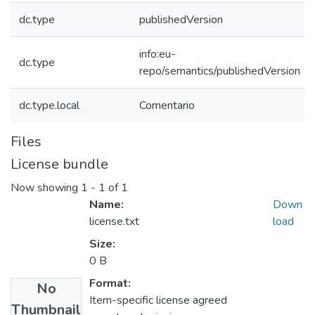
dc.type
publishedVersion
info:eu-
dc.type
repo/semantics/publishedVersion
dc.type.local
Comentario
Files
License bundle
Now showing
1 - 1 of 1
Name:
Down
license.txt
load
Size:
0 B
Format:
No
Item-specific license agreed
Thumbnail