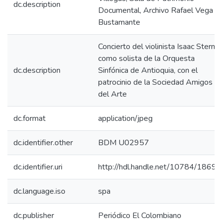
dc.description
Documental, Archivo Rafael Vega
Bustamante
Concierto del violinista Isaac Stern
como solista de la Orquesta
dc.description
Sinfónica de Antioquia, con el
patrocinio de la Sociedad Amigos
del Arte
dc.format
application/jpeg
dc.identifier.other
BDM U02957
dc.identifier.uri
http://hdl.handle.net/10784/18698
dc.language.iso
spa
dc.publisher
Periódico El Colombiano