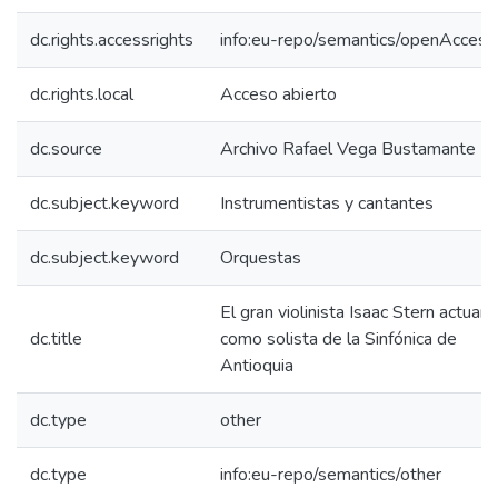
dc.rights.accessrights
info:eu-repo/semantics/openAccess
dc.rights.local
Acceso abierto
dc.source
Archivo Rafael Vega Bustamante
dc.subject.keyword
Instrumentistas y cantantes
dc.subject.keyword
Orquestas
El gran violinista Isaac Stern actuará
dc.title
como solista de la Sinfónica de
Antioquia
dc.type
other
dc.type
info:eu-repo/semantics/other