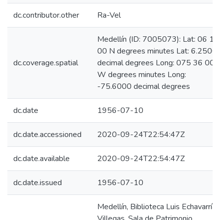
dc.contributor.other
Ra-Vel
Medellín (ID: 7005073): Lat: 06 15
00 N degrees minutes Lat: 6.2500
dc.coverage.spatial
decimal degrees Long: 075 36 00
W degrees minutes Long:
-75.6000 decimal degrees
dc.date
1956-07-10
dc.date.accessioned
2020-09-24T22:54:47Z
dc.date.available
2020-09-24T22:54:47Z
dc.date.issued
1956-07-10
Medellín, Biblioteca Luis Echavarría
Villegas, Sala de Patrimonio