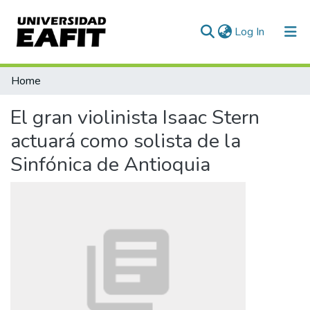
(current)
Log In
Communities & Collections
Home
All of DSpace
El gran violinista Isaac Stern
Statistics
actuará como solista de la
Sinfónica de Antioquia