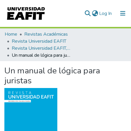
(current)
Log In
Communities & Collections
Home
Revistas Académicas
Revista Universidad EAFIT
All of DSpace
Revista Universidad EAFIT, Vol. 53, Núm. 172 (2018)
Un manual de lógica para juristas
Statistics
Un manual de lógica para
juristas