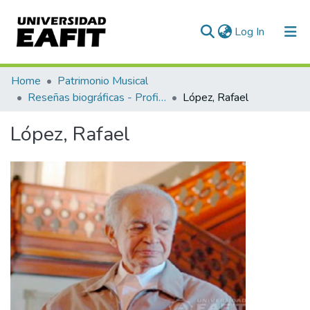
(current)
Log In
Communities & Collections
Home
Patrimonio Musical
Reseñas biográficas - Profiles
López, Rafael
All of DSpace
López, Rafael
Statistics