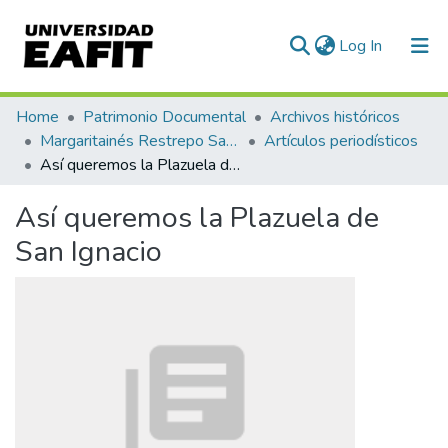
(current)
Log In
Communities & Collections
Home
Patrimonio Documental
Archivos históricos
Margaritainés Restrepo Santamaría
Artículos periodísticos
All of DSpace
Así queremos la Plazuela de San Ignacio
Statistics
Así queremos la Plazuela de
San Ignacio