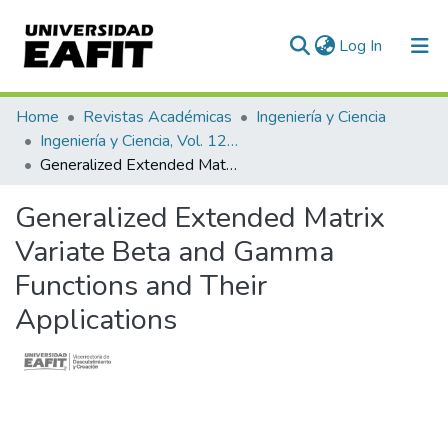
(current)
Log In
Communities & Collections
Home
Revistas Académicas
Ingeniería y Ciencia
Ingeniería y Ciencia, Vol. 12, Núm. 24 (2016)
All of DSpace
Generalized Extended Matrix Variate Beta and Gamma Functions and Their Applications
Statistics
Generalized Extended Matrix
Variate Beta and Gamma
Functions and Their
Applications