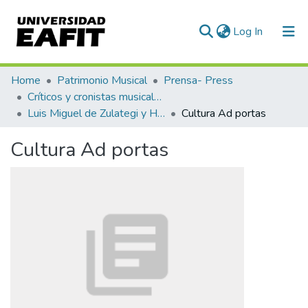
(current)
Log In
Communities & Collections
Home
Patrimonio Musical
Prensa- Press
Críticos y cronistas musicales
All of DSpace
Luis Miguel de Zulategi y Huarte
Cultura Ad portas
Statistics
Cultura Ad portas