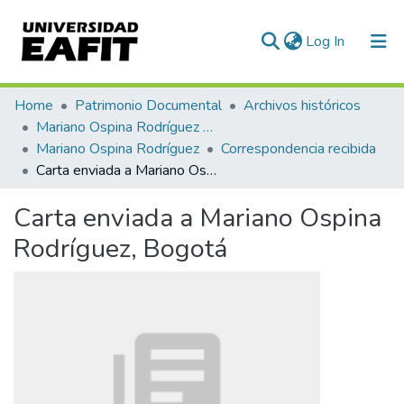
(current)
Log In
Communities & Collections
Home
Patrimonio Documental
Archivos históricos
Mariano Ospina Rodríguez (1826 -1912)
All of DSpace
Mariano Ospina Rodríguez
Correspondencia recibida
Carta enviada a Mariano Ospina Rodríguez, Bogotá
Statistics
Carta enviada a Mariano Ospina
Rodríguez, Bogotá