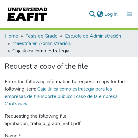
(current)
Log In
Communities & Collections
Home
Tesis de Grado
Escuela de Administración
Maestría en Administración - MBA (tesis)
All of DSpace
Caja única como estrategia para las empresas de transporte público : caso de la empresa Cootrasana
Statistics
Request a copy of the file
Enter the following information to request a copy for the
following item:
Caja única como estrategia para las
empresas de transporte público : caso de la empresa
Cootrasana
Requesting the following file:
aprobacion_trabajo_grado_eafit.pdf
Name *