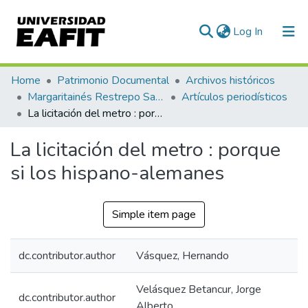
(current)
Log In
Communities & Collections
Home
Patrimonio Documental
Archivos históricos
Margaritainés Restrepo Santamaría
Artículos periodísticos
All of DSpace
La licitación del metro : porque si los hispano-alemanes
Statistics
La licitación del metro : porque
si los hispano-alemanes
Simple item page
dc.contributor.author
Vásquez, Hernando
Velásquez Betancur, Jorge
dc.contributor.author
Alberto