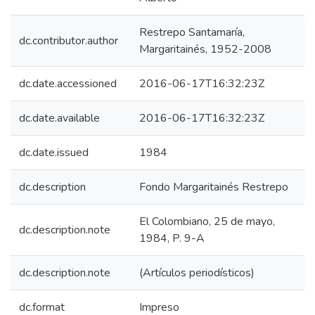
Restrepo Santamaría,
dc.contributor.author
Margaritainés, 1952-2008
dc.date.accessioned
2016-06-17T16:32:23Z
dc.date.available
2016-06-17T16:32:23Z
dc.date.issued
1984
dc.description
Fondo Margaritainés Restrepo
El Colombiano, 25 de mayo,
dc.description.note
1984, P. 9-A
dc.description.note
(Artículos periodísticos)
dc.format
Impreso