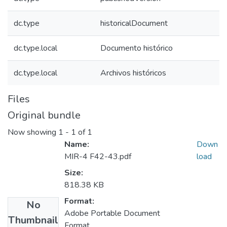
dc.type
historicalDocument
dc.type.local
Documento histórico
dc.type.local
Archivos históricos
Files
Original bundle
Now showing
1 - 1 of 1
Name:
Down
MIR-4 F42-43.pdf
load
Size:
818.38 KB
Format:
No
Adobe Portable Document
Thumbnail
Format