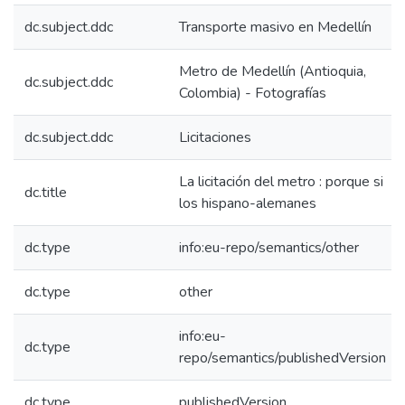
dc.subject.ddc
Transporte masivo en Medellín
Metro de Medellín (Antioquia,
dc.subject.ddc
Colombia) - Fotografías
dc.subject.ddc
Licitaciones
La licitación del metro : porque si
dc.title
los hispano-alemanes
dc.type
info:eu-repo/semantics/other
dc.type
other
info:eu-
dc.type
repo/semantics/publishedVersion
dc.type
publishedVersion