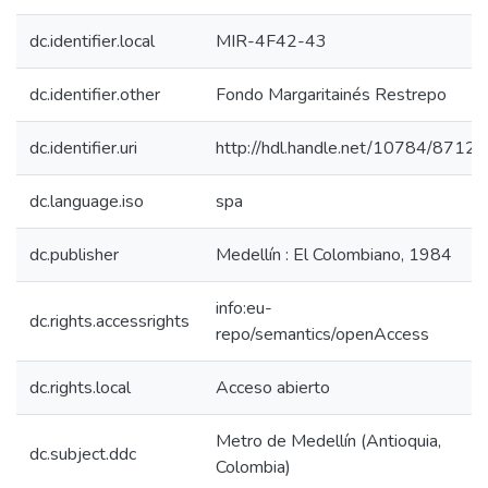
dc.identifier.local
MIR-4F42-43
dc.identifier.other
Fondo Margaritainés Restrepo
dc.identifier.uri
http://hdl.handle.net/10784/8712
dc.language.iso
spa
dc.publisher
Medellín : El Colombiano, 1984
info:eu-
dc.rights.accessrights
repo/semantics/openAccess
dc.rights.local
Acceso abierto
Metro de Medellín (Antioquia,
dc.subject.ddc
Colombia)