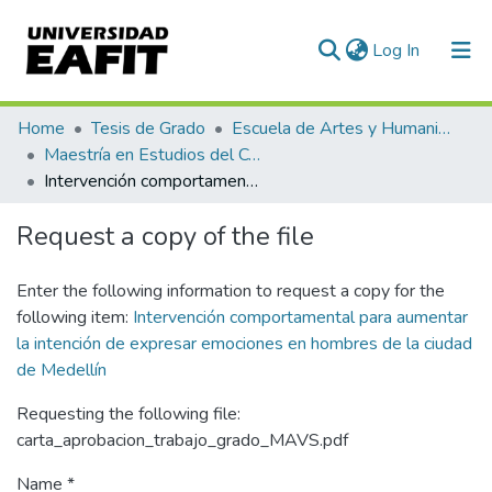
(current)
Log In
Communities & Collections
Home
Tesis de Grado
Escuela de Artes y Humanidades
Maestría en Estudios del Comportamiento (tesis)
All of DSpace
Intervención comportamental para aumentar la intención de expresar emociones en hombres de la ciudad de Medellín
Statistics
Request a copy of the file
Enter the following information to request a copy for the
following item:
Intervención comportamental para aumentar
la intención de expresar emociones en hombres de la ciudad
de Medellín
Requesting the following file:
carta_aprobacion_trabajo_grado_MAVS.pdf
Name *