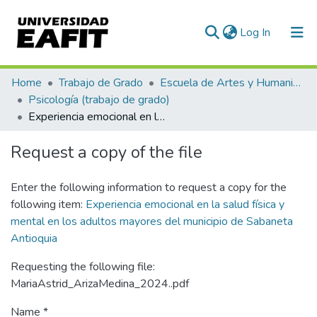
(current)
Log In
Communities & Collections
Home
Trabajo de Grado
Escuela de Artes y Humanidades
Psicología (trabajo de grado)
All of DSpace
Experiencia emocional en la salud física y mental en los adultos mayores del municipio de Sabaneta Antioquia
Statistics
Request a copy of the file
Enter the following information to request a copy for the
following item:
Experiencia emocional en la salud física y
mental en los adultos mayores del municipio de Sabaneta
Antioquia
Requesting the following file:
MariaAstrid_ArizaMedina_2024..pdf
Name *