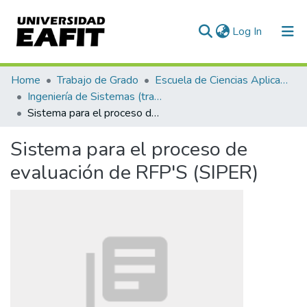
(current)
Log In
Communities & Collections
Home
Trabajo de Grado
Escuela de Ciencias Aplicadas e Ingeniería
Ingeniería de Sistemas (trabajo de grado)
All of DSpace
Sistema para el proceso de evaluación de RFP'S (SIPER)
Statistics
Sistema para el proceso de
evaluación de RFP'S (SIPER)