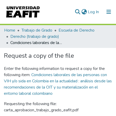
(current)
Log In
Communities & Collections
Home
Trabajo de Grado
Escuela de Derecho
Derecho (trabajo de grado)
All of DSpace
Condiciones laborales de las personas con VIH y/o sida en Colombia en la actualidad : análisis desde las recomendaciones de la OIT y su materialización en el entorno laboral colombiano
Statistics
Request a copy of the file
Enter the following information to request a copy for the
following item:
Condiciones laborales de las personas con
VIH y/o sida en Colombia en la actualidad : análisis desde las
recomendaciones de la OIT y su materialización en el
entorno laboral colombiano
Requesting the following file:
carta_aprobacion_trabajo_grado_eafit.pdf