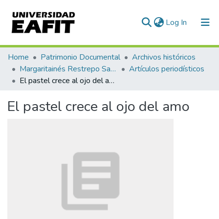
(current)
Log In
Communities & Collections
Home
Patrimonio Documental
Archivos históricos
Margaritainés Restrepo Santamaría
Artículos periodísticos
All of DSpace
El pastel crece al ojo del amo
Statistics
El pastel crece al ojo del amo