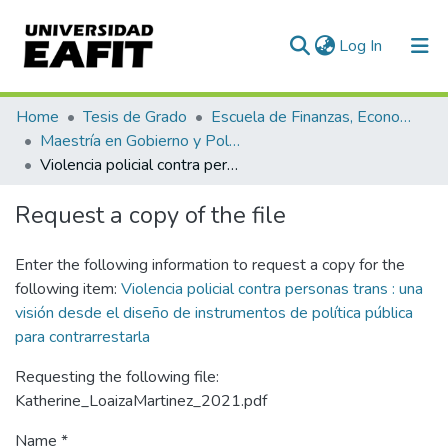
(current)
Log In
Communities & Collections
Home
Tesis de Grado
Escuela de Finanzas, Economía y Gobierno
Maestría en Gobierno y Políticas Públicas (tesis)
All of DSpace
Violencia policial contra personas trans : una visión desde el diseño de instrumentos de política pública para contrarrestarla
Statistics
Request a copy of the file
Enter the following information to request a copy for the
following item:
Violencia policial contra personas trans : una
visión desde el diseño de instrumentos de política pública
para contrarrestarla
Requesting the following file:
Katherine_LoaizaMartinez_2021.pdf
Name *