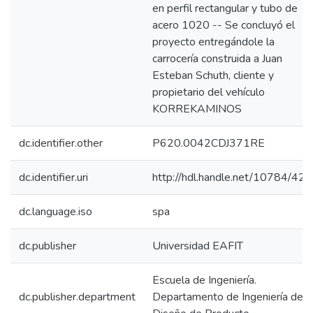
en perfil rectangular y tubo de
acero 1020 -- Se concluyó el
proyecto entregándole la
carrocería construida a Juan
Esteban Schuth, cliente y
propietario del vehículo
KORREKAMINOS
dc.identifier.other
P620.0042CDJ371RE
dc.identifier.uri
http://hdl.handle.net/10784/42
dc.language.iso
spa
dc.publisher
Universidad EAFIT
Escuela de Ingeniería.
dc.publisher.department
Departamento de Ingeniería de