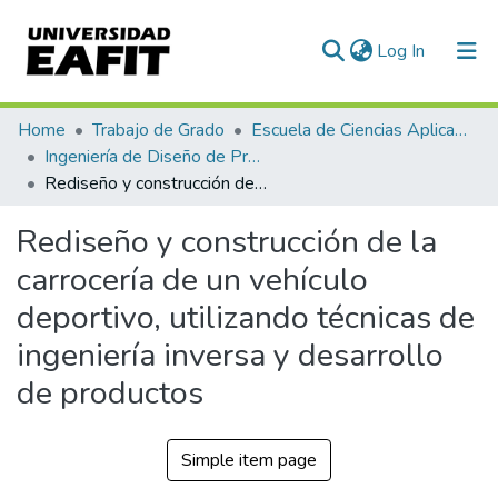
(current)
Log In
Communities & Collections
Home
Trabajo de Grado
Escuela de Ciencias Aplicadas e Ingeniería
Ingeniería de Diseño de Producto (trabajo de grado)
All of DSpace
Rediseño y construcción de la carrocería de un vehículo deportivo, utilizando técnicas de ingeniería inversa y desarrollo de productos
Statistics
Rediseño y construcción de la
carrocería de un vehículo
deportivo, utilizando técnicas de
ingeniería inversa y desarrollo
de productos
Simple item page