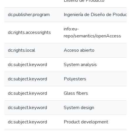
Diseño de Producto
dc.publisher.program
Ingeniería de Diseño de Product
info:eu-
dc.rights.accessrights
repo/semantics/openAccess
dc.rights.local
Acceso abierto
dc.subject.keyword
System analysis
dc.subject.keyword
Polyesters
dc.subject.keyword
Glass fibers
dc.subject.keyword
System design
dc.subject.keyword
Product development