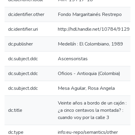
dc.identifier.other
Fondo Margaritainés Restrepo
dc.identifier.uri
http://hdl.handle.net/10784/9129
dc.publisher
Medellín : El Colombiano, 1989
dc.subject.ddc
Ascensoristas
dc.subject.ddc
Oficios - Antioquia (Colombia)
dc.subject.ddc
Mesa Aguilar, Rosa Angela
Veinte años a bordo de un cajón :
dc.title
¿a cinco centavos la montada? :
cuando voy por la calle 3
dc.type
info:eu-repo/semantics/other