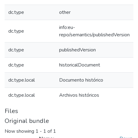
dc.type
other
info:eu-
dc.type
repo/semantics/publishedVersion
dc.type
publishedVersion
dc.type
historicalDocument
dc.type.local
Documento histórico
dc.type.local
Archivos históricos
Files
Original bundle
Now showing
1 - 1 of 1