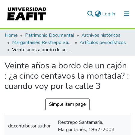
(current)
Log In
Communities & Collections
Home
Patrimonio Documental
Archivos históricos
Margaritainés Restrepo Santamaría
Artículos periodísticos
All of DSpace
Veinte años a bordo de un cajón : ¿a cinco centavos la montada? : cuando voy por la calle 3
Statistics
Veinte años a bordo de un cajón
: ¿a cinco centavos la montada? :
cuando voy por la calle 3
Simple item page
Restrepo Santamaría,
dc.contributor.author
Margaritainés, 1952-2008