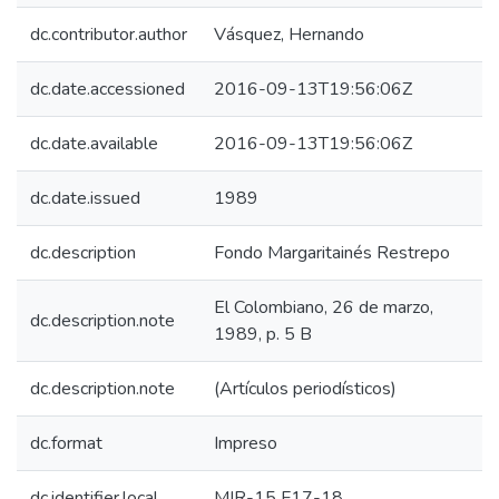
dc.contributor.author
Vásquez, Hernando
dc.date.accessioned
2016-09-13T19:56:06Z
dc.date.available
2016-09-13T19:56:06Z
dc.date.issued
1989
dc.description
Fondo Margaritainés Restrepo
El Colombiano, 26 de marzo,
dc.description.note
1989, p. 5 B
dc.description.note
(Artículos periodísticos)
dc.format
Impreso
dc.identifier.local
MIR-15 F17-18