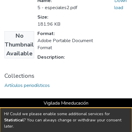
Name:
Down
5 - especiales2.pdf
load
Size:
181.96 KB
Format:
No
Adobe Portable Document
Thumbnail
Format
Available
Description:
Collections
Artículos periodísticos
Vigilada Mineducación
Universidad con Acreditación Institucional hasta 2026 -
Hi! Could we please enable some additional services for
Resolución MEN 2158 de 2018
Statistical
? You can always change or withdraw your consent
later.