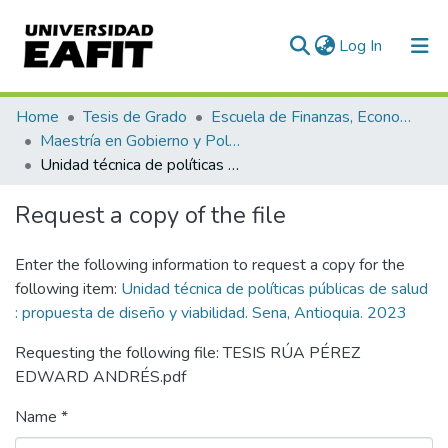
(current)
Log In
Communities & Collections
Home
Tesis de Grado
Escuela de Finanzas, Economía y Gobierno
Maestría en Gobierno y Políticas Públicas (tesis)
All of DSpace
Unidad técnica de políticas públicas de salud : propuesta de diseño y viabilidad. Sena, Antioquia. 2023
Statistics
Request a copy of the file
Enter the following information to request a copy for the
following item:
Unidad técnica de políticas públicas de salud
: propuesta de diseño y viabilidad. Sena, Antioquia. 2023
Requesting the following file: TESIS RÚA PÉREZ
EDWARD ANDRÉS.pdf
Name *