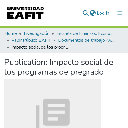
(current)
Log In
Communities & Collections
Home
Investigación
Escuela de Finanzas, Economía y Gobierno
Valor Público EAFIT
Documentos de trabajo (working papers)
All of DSpace
Impacto social de los programas de pregrado
Statistics
Publication:
Impacto social de
los programas de pregrado