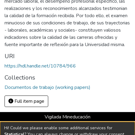
mercado laboral, el desempeño profesional específico, las
realizaciones y los reconocimientos alcanzados testimonian
la calidad de la formación recibida. Por todo ello, el examen
minucioso de sus condiciones de trabajo, de sus trayectorias
- laborales, académicas y sociales- constituyen valiosos
indicadores sobre la calidad de las carreras ofrecidas y
fuente importante de reflexión para la Universidad misma.
URI
https://hdl.handle.net/10784/966
Collections
Documentos de trabajo (working papers)
Full item page
Vigilada Mineducación
Universidad con Acreditación Institucional hasta 2026 -
Hi! Could we please enable some additional services for
Resolución MEN 2158 de 2018
Statistical
? You can always change or withdraw your consent