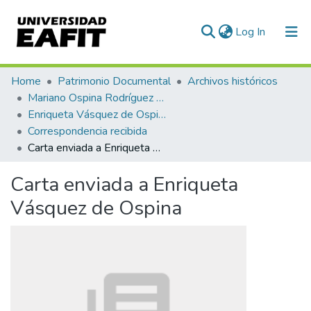
(current)
Log In
Communities & Collections
Home
Patrimonio Documental
Archivos históricos
Mariano Ospina Rodríguez (1826 -1912)
All of DSpace
Enriqueta Vásquez de Ospina
Correspondencia recibida
Statistics
Carta enviada a Enriqueta Vásquez de Ospina
Carta enviada a Enriqueta
Vásquez de Ospina