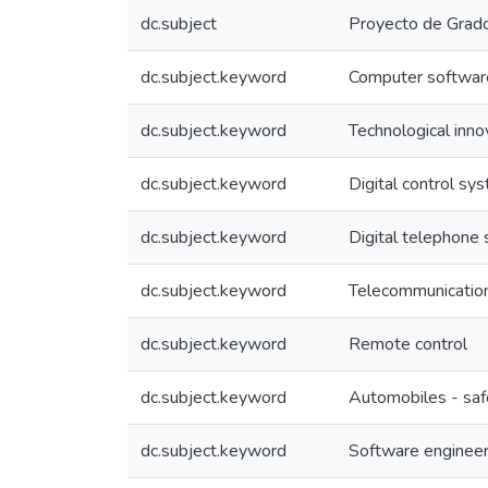
dc.subject
Proyecto de Grado
dc.subject.keyword
Computer softwar
dc.subject.keyword
Technological inno
dc.subject.keyword
Digital control sy
dc.subject.keyword
Digital telephone
dc.subject.keyword
Telecommunicatio
dc.subject.keyword
Remote control
dc.subject.keyword
Automobiles - saf
dc.subject.keyword
Software engineer