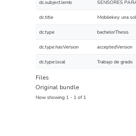
dc.subject.lemb
SENSORES PAR
dc.title
Mobilekey: una sol
dc.type
bachelorThesis
dc.type.hasVersion
acceptedVersion
dc.type.local
Trabajo de grado
Files
Original bundle
Now showing
1 - 1 of 1