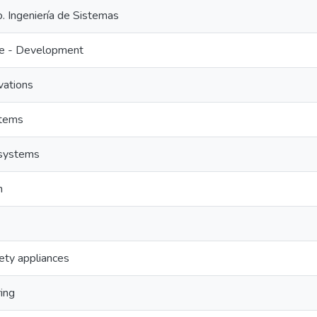
. Ingeniería de Sistemas
e - Development
vations
stems
 systems
n
ety appliances
ing