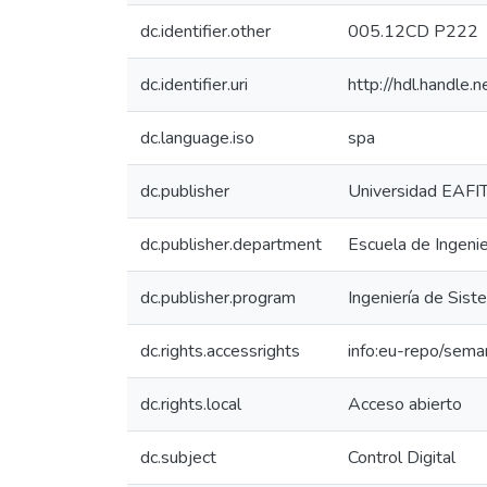
dc.identifier.other
005.12CD P222
dc.identifier.uri
http://hdl.handle
dc.language.iso
spa
dc.publisher
Universidad EAFI
dc.publisher.department
Escuela de Ingeni
dc.publisher.program
Ingeniería de Sis
dc.rights.accessrights
info:eu-repo/sema
dc.rights.local
Acceso abierto
dc.subject
Control Digital