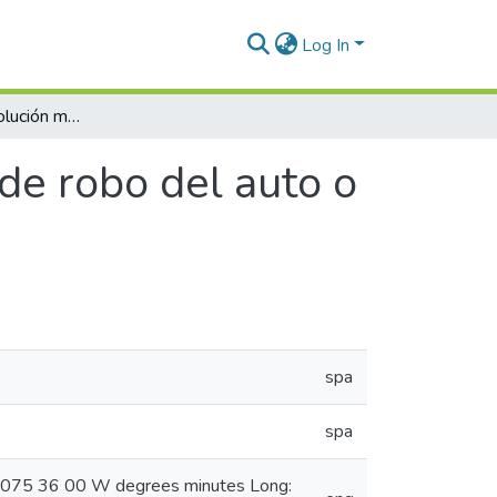
Log In
Mobilekey: una solución móvil al problema de robo del auto o al problema de haber olvidado la llave
de robo del auto o
spa
spa
g: 075 36 00 W degrees minutes Long: