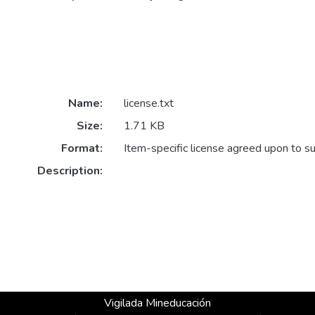
Name:
license.txt
Size:
1.71 KB
Format:
Item-specific license agreed upon to s
Description:
Vigilada Mineducación