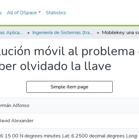
s
All of DSpace
Statistics
Escuela de Ciencias Aplicadas e Ingeniería
Ingeniería de Sistemas (trabajo de grado)
ución móvil al problema 
er olvidado la llave
Simple item page
ermán Alfonso
David Alexander
 06 15 00 N degrees minutes Lat: 6.2500 decimal degrees Lon