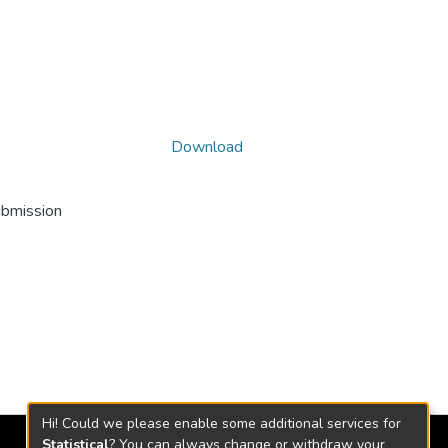
Download
ubmission
Hi! Could we please enable some additional services for
Statistical
? You can always change or withdraw your