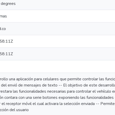
 degrees
emas
d.co
58:11Z
58:11Z
rrollo una aplicación para celulares que permite controlar las fun
 del envió de mensajes de texto -- El objetivo de este desarrollo
estara las funcionalidades necesarias para controlar el vehículo e
ión contara con una serie botones exponiendo las funcionalidades
 el receptor móvil el cual activara la selección enviada -- Permit
acción del usuario