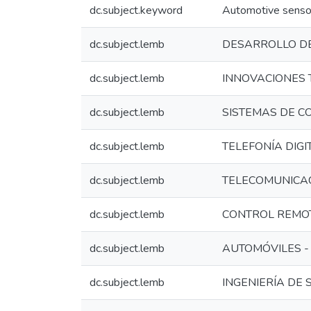
dc.subject.keyword
Automotive senso
dc.subject.lemb
DESARROLLO D
dc.subject.lemb
INNOVACIONES 
dc.subject.lemb
SISTEMAS DE C
dc.subject.lemb
TELEFONÍA DIGI
dc.subject.lemb
TELECOMUNICA
dc.subject.lemb
CONTROL REMO
dc.subject.lemb
AUTOMÓVILES -
dc.subject.lemb
INGENIERÍA DE