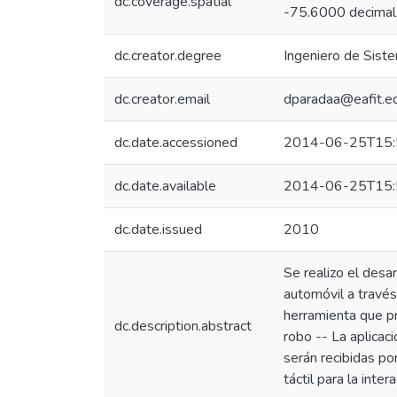
dc.coverage.spatial
-75.6000 decimal
dc.creator.degree
Ingeniero de Sist
dc.creator.email
dparadaa@eafit.e
dc.date.accessioned
2014-06-25T15:
dc.date.available
2014-06-25T15:
dc.date.issued
2010
Se realizo el desa
automóvil a través
herramienta que pr
dc.description.abstract
robo -- La aplicac
serán recibidas por
táctil para la inter