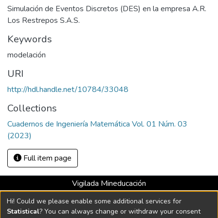
Simulación de Eventos Discretos (DES) en la empresa A.R.
Los Restrepos S.A.S.
Keywords
modelación
URI
http://hdl.handle.net/10784/33048
Collections
Cuadernos de Ingeniería Matemática Vol. 01 Núm. 03
(2023)
Full item page
Vigilada Mineducación
Universidad con Acreditación Institucional hasta 2026 -
Hi! Could we please enable some additional services for
Resolución MEN 2158 de 2018
Statistical
? You can always change or withdraw your consent