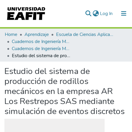
(current)
Log In
Communities & Collections
Home
Aprendizaje
Escuela de Ciencias Aplicadas e Ingeniería
Cuadernos de Ingeniería Matemática
All of DSpace
Cuadernos de Ingeniería Matemática Vol. 01 Núm. 03 (2023)
Estudio del sistema de producción de rodillos mecánicos en la empresa AR Los Restrepos SAS mediante simulación de eventos discretos
Statistics
Estudio del sistema de
producción de rodillos
mecánicos en la empresa AR
Los Restrepos SAS mediante
simulación de eventos discretos