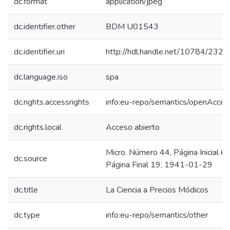
dc.format
application/jpeg
dc.identifier.other
BDM U01543
dc.identifier.uri
http://hdl.handle.net/10784/2328
dc.language.iso
spa
dc.rights.accessrights
info:eu-repo/semantics/openAcces
dc.rights.local
Acceso abierto
Micro. Número 44, Página Inicial 6,
dc.source
Página Final 19, 1941-01-29
dc.title
La Ciencia a Precios Módicos
dc.type
info:eu-repo/semantics/other