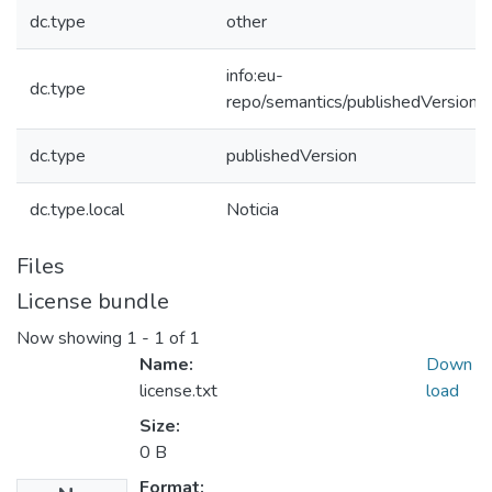
dc.type
other
info:eu-
dc.type
repo/semantics/publishedVersion
dc.type
publishedVersion
dc.type.local
Noticia
Files
License bundle
Now showing
1 - 1 of 1
Name:
Down
license.txt
load
Size:
0 B
Format: