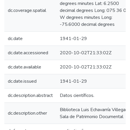
degrees minutes Lat: 6.2500
dc.coverage.spatial
decimal degrees Long: 075 36 00
W degrees minutes Long:
-75.6000 decimal degrees
dc.date
1941-01-29
dc.date.accessioned
2020-10-02T21:33:02Z
dc.date.available
2020-10-02T21:33:02Z
dc.date.issued
1941-01-29
dc.description.abstract
Datos científicos.
Biblioteca Luis Echavarría Villegas,
dc.description.other
Sala de Patrimonio Documental