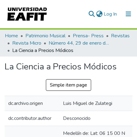
(current)
Log In
Communities & Collections
Home
Patrimonio Musical
Prensa- Press
Revistas
Revista Micro
Número 44, 29 de enero de 1941
All of DSpace
La Ciencia a Precios Módicos
Statistics
La Ciencia a Precios Módicos
Simple item page
dc.archivo.origen
Luis Miguel de Zulategi
dc.contributor.author
Desconocido
Medellín de: Lat: 06 15 00 N