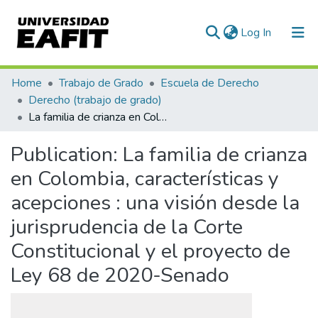
(current)
Log In
Communities & Collections
Home
Trabajo de Grado
Escuela de Derecho
Derecho (trabajo de grado)
All of DSpace
La familia de crianza en Colombia, características y acepciones : una visión desde la jurisprudencia de la Corte Constitucional y el proyecto de Ley 68 de 2020-Senado
Statistics
Publication:
La familia de crianza
en Colombia, características y
acepciones : una visión desde la
jurisprudencia de la Corte
Constitucional y el proyecto de
Ley 68 de 2020-Senado