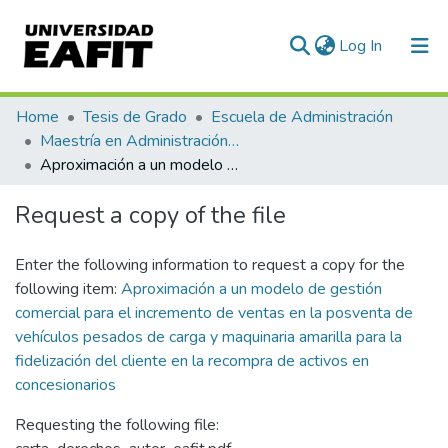
(current)
Log In
Communities & Collections
Home
Tesis de Grado
Escuela de Administración
Maestría en Administración - MBA (tesis)
All of DSpace
Aproximación a un modelo de gestión comercial para el incremento de ventas en la posventa de vehículos pesados de carga y maquinaria amarilla para la fidelización del cliente en la recompra de activos en concesionarios
Statistics
Request a copy of the file
Enter the following information to request a copy for the
following item:
Aproximación a un modelo de gestión
comercial para el incremento de ventas en la posventa de
vehículos pesados de carga y maquinaria amarilla para la
fidelización del cliente en la recompra de activos en
concesionarios
Requesting the following file: