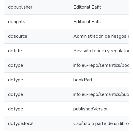
dc.publisher
Editorial Eafit
dc.rights
Editorial Eafit
dc.source
Administración de riesgos e
dc.title
Revisión teórica y regulatori
dc.type
info:eu-repo/semantics/book
dc.type
bookPart
dc.type
info:eu-repo/semantics/publ
dc.type
publishedVersion
dc.type.local
Capítulo o parte de un libro