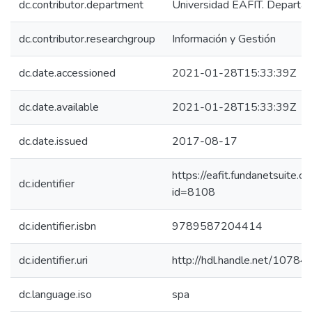
dc.contributor.department
Universidad EAFIT. Departa
dc.contributor.researchgroup
Información y Gestión
dc.date.accessioned
2021-01-28T15:33:39Z
dc.date.available
2021-01-28T15:33:39Z
dc.date.issued
2017-08-17
https://eafit.fundanetsuite.
dc.identifier
id=8108
dc.identifier.isbn
9789587204414
dc.identifier.uri
http://hdl.handle.net/1078
dc.language.iso
spa