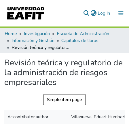
(current)
Log In
Communities & Collections
Home
Investigación
Escuela de Administración
Información y Gestión
Capítulos de libros
All of DSpace
Revisión teórica y regulatorio de la administración de riesgos empresariales
Statistics
Revisión teórica y regulatorio de
la administración de riesgos
empresariales
Simple item page
dc.contributor.author
Villanueva, Eduart Humberto