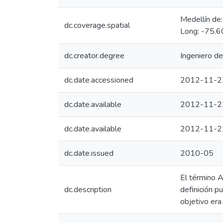
Medellín de
dc.coverage.spatial
Long: -75.6
dc.creator.degree
Ingeniero d
dc.date.accessioned
2012-11-2
dc.date.available
2012-11-2
dc.date.available
2012-11-2
dc.date.issued
2010-05
El término A
dc.description
definición pu
objetivo era