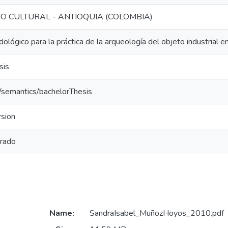
O CULTURAL - ANTIOQUIA (COLOMBIA)
lógico para la práctica de la arqueología del objeto industrial e
sis
o/semantics/bachelorThesis
sion
grado
Name:
SandraIsabel_MuñozHoyos_2010.pdf