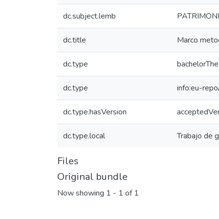
dc.subject.lemb
PATRIMONI
dc.title
Marco metodo
dc.type
bachelorThe
dc.type
info:eu-rep
dc.type.hasVersion
acceptedVer
dc.type.local
Trabajo de 
Files
Original bundle
Now showing
1 - 1 of 1