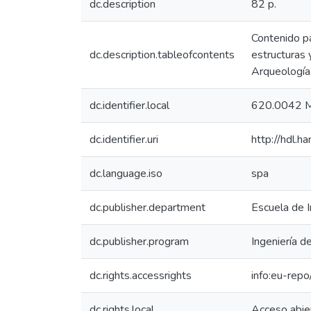
dc.description
82 p.
Contenido par
dc.description.tableofcontents
estructuras 
Arqueología 
dc.identifier.local
620.0042 
dc.identifier.uri
http://hdl.
dc.language.iso
spa
dc.publisher.department
Escuela de 
dc.publisher.program
Ingeniería 
dc.rights.accessrights
info:eu-rep
dc.rights.local
Acceso abie