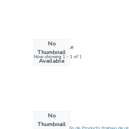
No
License bundle
Thumbnail
Now showing
1 - 1 of 1
Available
No
Collections
Thumbnail
Ingeniería de Diseño de Producto (trabajo de g