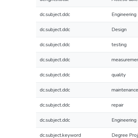
dc.subject.ddc
Engineering 
dc.subject.ddc
Design
dc.subject.ddc
testing
dc.subject.ddc
measureme
dc.subject.ddc
quality
dc.subject.ddc
maintenanc
dc.subject.ddc
repair
dc.subject.ddc
Engineering
dc.subject.keyword
Degree Proj