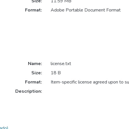
Size:
11.59 MB
Format:
Adobe Portable Document Format
Name:
license.txt
Size:
18 B
Format:
Item-specific license agreed upon to s
Description:
rado)