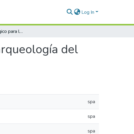
Log In
Marco metodológico para la práctica de la arqueología del objeto industrial en Antioquia
arqueología del
spa
spa
spa