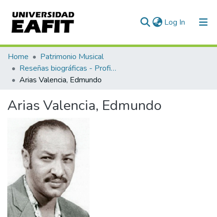
(current)
Log In
Communities & Collections
Home
Patrimonio Musical
Reseñas biográficas - Profiles
All of DSpace
Arias Valencia, Edmundo
Statistics
Arias Valencia, Edmundo