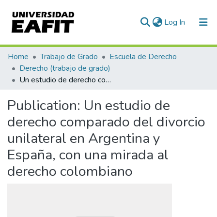
(current)
Log In
Communities & Collections
Home
Trabajo de Grado
Escuela de Derecho
Derecho (trabajo de grado)
All of DSpace
Un estudio de derecho comparado del divorcio unilateral en Argentina y España, con una mirada al derecho colombiano
Statistics
Publication:
Un estudio de
derecho comparado del divorcio
unilateral en Argentina y
España, con una mirada al
derecho colombiano