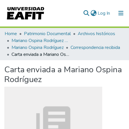
(current)
Log In
Communities & Collections
Home
Patrimonio Documental
Archivos históricos
Mariano Ospina Rodríguez (1826 -1912)
All of DSpace
Mariano Ospina Rodríguez
Correspondencia recibida
Carta enviada a Mariano Ospina Rodríguez
Statistics
Carta enviada a Mariano Ospina
Rodríguez