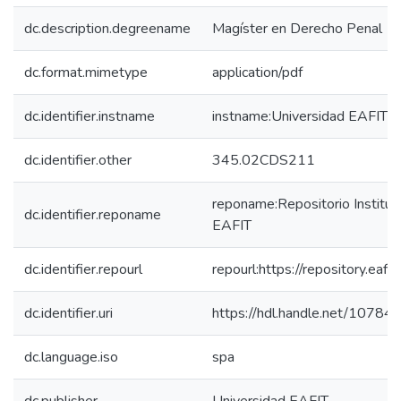
dc.description.degreename
Magíster en Derecho Penal
dc.format.mimetype
application/pdf
dc.identifier.instname
instname:Universidad EAFIT
dc.identifier.other
345.02CDS211
reponame:Repositorio Instituc
dc.identifier.reponame
EAFIT
dc.identifier.repourl
repourl:https://repository.eafit
dc.identifier.uri
https://hdl.handle.net/10784
dc.language.iso
spa