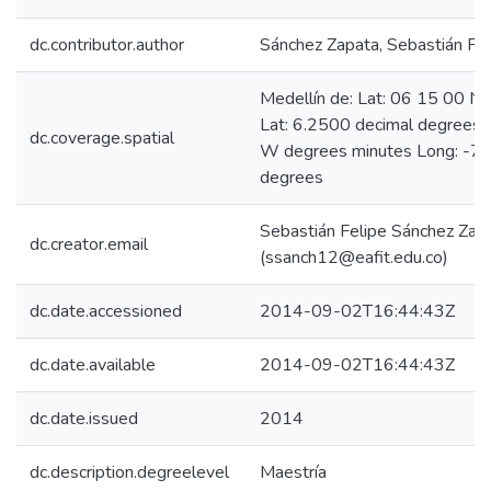
dc.contributor.author
Sánchez Zapata, Sebastián Fel
Medellín de: Lat: 06 15 00 N
Lat: 6.2500 decimal degrees
dc.coverage.spatial
W degrees minutes Long: -75
degrees
Sebastián Felipe Sánchez Zap
dc.creator.email
(ssanch12@eafit.edu.co)
dc.date.accessioned
2014-09-02T16:44:43Z
dc.date.available
2014-09-02T16:44:43Z
dc.date.issued
2014
dc.description.degreelevel
Maestría