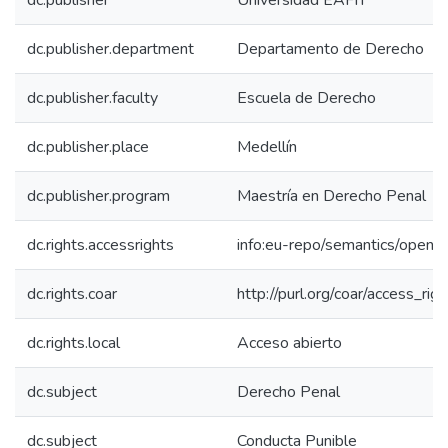
dc.publisher
Universidad EAFIT
dc.publisher.department
Departamento de Derecho
dc.publisher.faculty
Escuela de Derecho
dc.publisher.place
Medellín
dc.publisher.program
Maestría en Derecho Penal
dc.rights.accessrights
info:eu-repo/semantics/openA
dc.rights.coar
http://purl.org/coar/access_rig
dc.rights.local
Acceso abierto
dc.subject
Derecho Penal
dc.subject
Conducta Punible