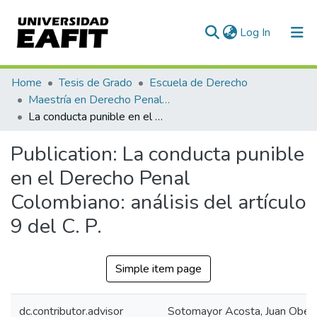
(current)
Log In
Communities & Collections
Home
Tesis de Grado
Escuela de Derecho
Maestría en Derecho Penal (tesis)
All of DSpace
La conducta punible en el Derecho Penal Colombiano: análisis del artículo 9 del C. P.
Statistics
Publication:
La conducta punible
en el Derecho Penal
Colombiano: análisis del artículo
9 del C. P.
Simple item page
dc.contributor.advisor
Sotomayor Acosta, Juan Ober