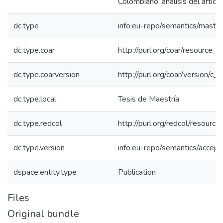
Colombiano: análisis del artícul
dc.type
info:eu-repo/semantics/maste
dc.type.coar
http://purl.org/coar/resource_
dc.type.coarversion
http://purl.org/coar/version/
dc.type.local
Tesis de Maestría
dc.type.redcol
http://purl.org/redcol/resourc
dc.type.version
info:eu-repo/semantics/accep
dspace.entity.type
Publication
Files
Original bundle