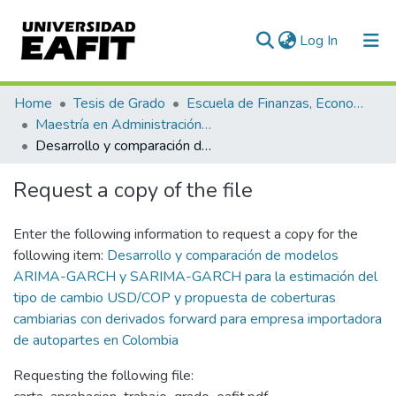
(current)
Log In
Communities & Collections
Home
Tesis de Grado
Escuela de Finanzas, Economía y Gobierno
Maestría en Administración Financiera (tesis)
All of DSpace
Desarrollo y comparación de modelos ARIMA-GARCH y SARIMA-GARCH para la estimación del tipo de cambio USD/COP y propuesta de coberturas cambiarias con derivados forward para empresa importadora de autopartes en Colombia
Statistics
Request a copy of the file
Enter the following information to request a copy for the
following item:
Desarrollo y comparación de modelos
ARIMA-GARCH y SARIMA-GARCH para la estimación del
tipo de cambio USD/COP y propuesta de coberturas
cambiarias con derivados forward para empresa importadora
de autopartes en Colombia
Requesting the following file: