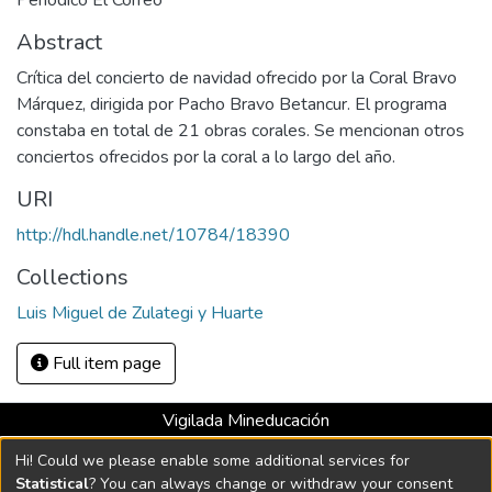
Periódico El Correo
Abstract
Crítica del concierto de navidad ofrecido por la Coral Bravo
Márquez, dirigida por Pacho Bravo Betancur. El programa
constaba en total de 21 obras corales. Se mencionan otros
conciertos ofrecidos por la coral a lo largo del año.
URI
http://hdl.handle.net/10784/18390
Collections
Luis Miguel de Zulategi y Huarte
Full item page
Vigilada Mineducación
Universidad con Acreditación Institucional hasta 2026 -
Hi! Could we please enable some additional services for
Resolución MEN 2158 de 2018
Statistical
? You can always change or withdraw your consent