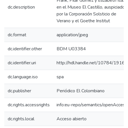
Frank, Pilar Gómez y Elizabeth Isaza
dc.description
en el Museo El Castillo, auspiciado
por la Corporación Solsticio de
Verano y el Goethe Institut
dc.format
application/jpeg
dc.identifier.other
BDM U03384
dc.identifier.uri
http://hdl.handle.net/10784/19166
dc.language.iso
spa
dc.publisher
Periódico El Colombiano
dc.rights.accessrights
info:eu-repo/semantics/openAccess
dc.rights.local
Acceso abierto