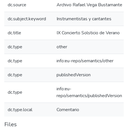
dc.source
Archivo Rafael Vega Bustamante
dc.subject.keyword
Instrumentistas y cantantes
dc.title
IX Concierto Solsticio de Verano
dc.type
other
dc.type
info:eu-repo/semantics/other
dc.type
publishedVersion
info:eu-
dc.type
repo/semantics/publishedVersion
dc.type.local
Comentario
Files