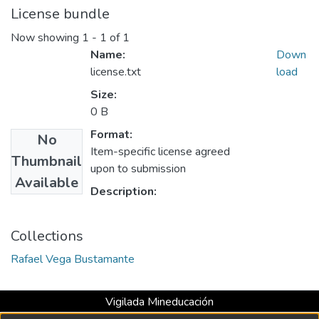
License bundle
Now showing
1 - 1 of 1
Name:
Down
license.txt
load
Size:
0 B
Format:
No
Item-specific license agreed
Thumbnail
upon to submission
Available
Description:
Collections
Rafael Vega Bustamante
Vigilada Mineducación