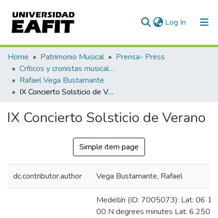
(current)
Log In
Communities & Collections
Home
Patrimonio Musical
Prensa- Press
Críticos y cronistas musicales
All of DSpace
Rafael Vega Bustamante
IX Concierto Solsticio de Verano
Statistics
IX Concierto Solsticio de Verano
Simple item page
dc.contributor.author
Vega Bustamante, Rafael
Medellín (ID: 7005073): Lat: 06 15
00 N degrees minutes Lat: 6.2500