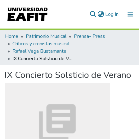
(current)
Log In
Communities & Collections
Home
Patrimonio Musical
Prensa- Press
Críticos y cronistas musicales
All of DSpace
Rafael Vega Bustamante
IX Concierto Solsticio de Verano
Statistics
IX Concierto Solsticio de Verano