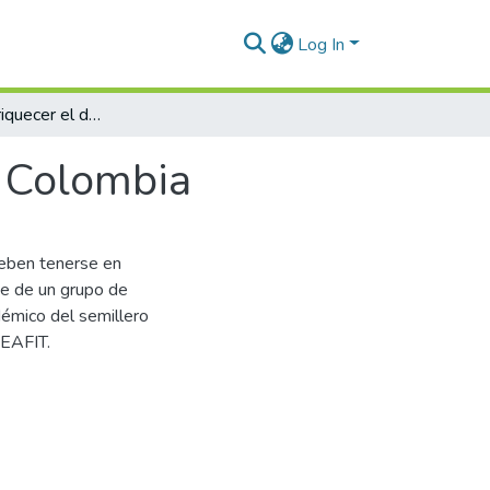
Log In
Pistas para enriquecer el debate minero en Colombia
n Colombia
deben tenerse en
te de un grupo de
démico del semillero
 EAFIT.