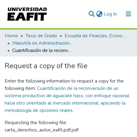
(current)
Log In
Communities & Collections
Home
Tesis de Grado
Escuela de Finanzas, Economía y Gobierno
Maestría en Administración Financiera (tesis)
All of DSpace
Cuantificación de la reconversión de un sistema productivo de aguacate hass, con enfoque nacional hacia otro orientado al mercado internacional, aplicando la metodología de opciones reales
Statistics
Request a copy of the file
Enter the following information to request a copy for the
following item:
Cuantificación de la reconversión de un
sistema productivo de aguacate hass, con enfoque nacional
hacia otro orientado al mercado internacional, aplicando la
metodología de opciones reales
Requesting the following file:
carta_derechos_autor_eafit.pdf.pdf