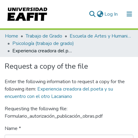
(current)
Log In
Communities & Collections
Home
Trabajo de Grado
Escuela de Artes y Humanidades
Psicología (trabajo de grado)
All of DSpace
Experiencia creadora del poeta y su encuentro con el otro Lacaniano
Statistics
Request a copy of the file
Enter the following information to request a copy for the
following item:
Experiencia creadora del poeta y su
encuentro con el otro Lacaniano
Requesting the following file:
Formulario_autorización_publicación_obras.pdf
Name *