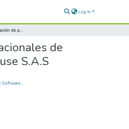
Log In
Estudio y optimización de procesos organizacionales de software en la empresa Ceiba Software House S.A.S
acionales de
use S.A.S
e Software
,