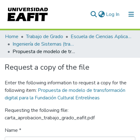
(current)
Log In
Communities & Collections
Home
Trabajo de Grado
Escuela de Ciencias Aplicadas e Ingeniería
Ingeniería de Sistemas (trabajo de grado)
All of DSpace
Propuesta de modelo de transformación digital para la Fundación Cultural Entrelíneas
Statistics
Request a copy of the file
Enter the following information to request a copy for the
following item:
Propuesta de modelo de transformación
digital para la Fundación Cultural Entrelíneas
Requesting the following file:
carta_aprobacion_trabajo_grado_eafit.pdf
Name *