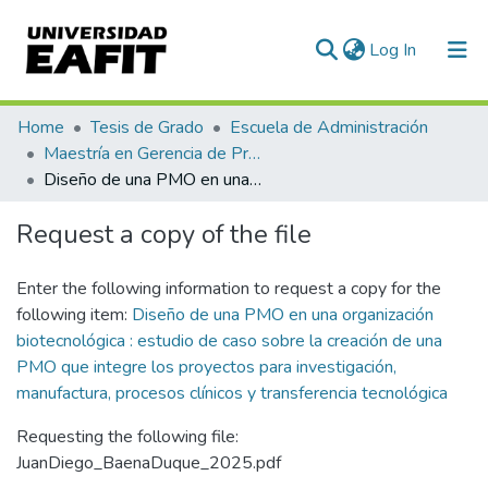
(current)
Log In
Communities & Collections
Home
Tesis de Grado
Escuela de Administración
Maestría en Gerencia de Proyectos (Tesis)
All of DSpace
Diseño de una PMO en una organización biotecnológica : estudio de caso sobre la creación de una PMO que integre los proyectos para investigación, manufactura, procesos clínicos y transferencia tecnológica
Statistics
Request a copy of the file
Enter the following information to request a copy for the
following item:
Diseño de una PMO en una organización
biotecnológica : estudio de caso sobre la creación de una
PMO que integre los proyectos para investigación,
manufactura, procesos clínicos y transferencia tecnológica
Requesting the following file:
JuanDiego_BaenaDuque_2025.pdf