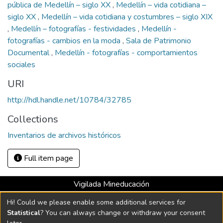
pública de Medellín – siglo XX
,
Medellín – vida cotidiana –
siglo XX
,
Medellín – vida cotidiana y costumbres – siglo XIX
,
Medellín – fotografías - festividades
,
Medellín -
fotografías - cambios en la moda
,
Sala de Patrimonio
Documental
,
Medellín - fotografías - comportamientos
sociales
URI
http://hdl.handle.net/10784/32785
Collections
Inventarios de archivos históricos
Full item page
Vigilada Mineducación
Universidad con Acreditación Institucional hasta 2026 -
Hi! Could we please enable some additional services for
Resolución MEN 2158 de 2018
Statistical
? You can always change or withdraw your consent