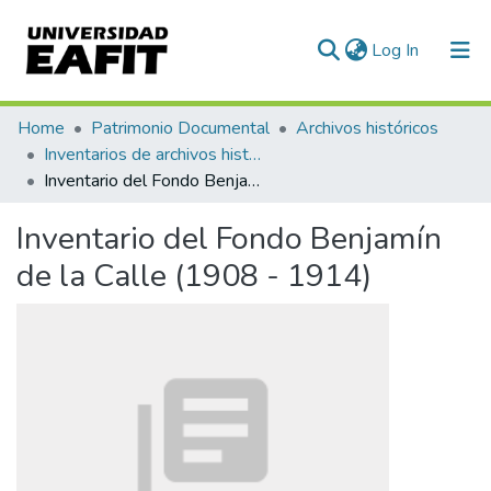
(current)
Log In
Communities & Collections
Home
Patrimonio Documental
Archivos históricos
Inventarios de archivos históricos
All of DSpace
Inventario del Fondo Benjamín de la Calle (1908 - 1914)
Statistics
Inventario del Fondo Benjamín
de la Calle (1908 - 1914)