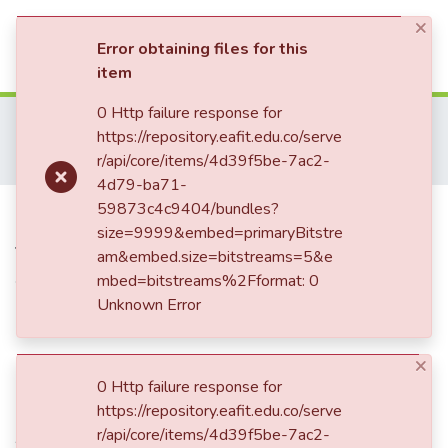
×
(current)
Log In
Error obtaining files for this
item
Communities & Collections
0 Http failure response for
Home
Trabajo de Grado
Escuela de Derecho
https://repository.eafit.edu.co/serve
Derecho (trabajo de grado)
All of DSpace
r/api/core/items/4d39f5be-7ac2-
Terceros de buena fe ¿Víctimas de la Ley de víctimas?
4d79-ba71-
Statistics
Publication:
59873c4c9404/bundles?
Terceros de buena
size=9999&embed=primaryBitstre
fe ¿Víctimas de la Ley de
am&embed.size=bitstreams=5&e
víctimas?
mbed=bitstreams%2Fformat: 0
Unknown Error
×
Date
0 Http failure response for
2011
https://repository.eafit.edu.co/serve
Authors
r/api/core/items/4d39f5be-7ac2-