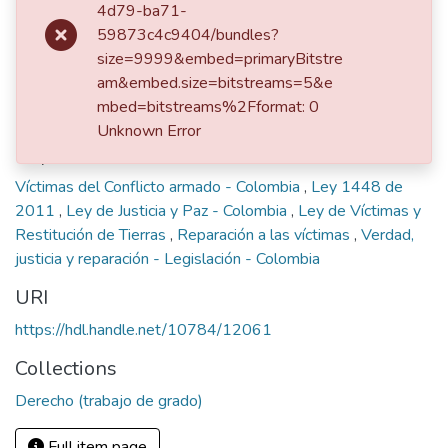
4d79-ba71-
Hurtado Lema, María Camila
59873c4c9404/bundles?
size=9999&embed=primaryBitstre
Publisher
am&embed.size=bitstreams=5&e
mbed=bitstreams%2Fformat: 0
Universidad EAFIT
Unknown Error
Keywords
Víctimas del Conflicto armado - Colombia
,
Ley 1448 de
2011
,
Ley de Justicia y Paz - Colombia
,
Ley de Víctimas y
Restitución de Tierras
,
Reparación a las víctimas
,
Verdad,
justicia y reparación - Legislación - Colombia
URI
https://hdl.handle.net/10784/12061
Collections
Derecho (trabajo de grado)
Full item page