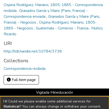
Ospina Rodríguez, Mariano, 1805-1885 - Correspondencia
recibida
,
Granados García y Maire (Paris, Francia) -
Correspondencia enviada
,
Granados García y Maire (Paris,
Francia) - Negocios
,
Ospina Rodríguez, Mariano, 1805-
1885 - Negocios
,
Guatemala - Comercio - Francia
,
Muñoz,
Ricardo
URI
http://hdl.handle.net/10784/3738
Collections
Correspondencia recibida
Full item page
Vigilada Mineducación
Universidad con Acreditación Institucional hasta 2026 -
Hi! Could we please enable some additional services for
Resolución MEN 2158 de 2018
Statistical
? You can always change or withdraw your consent