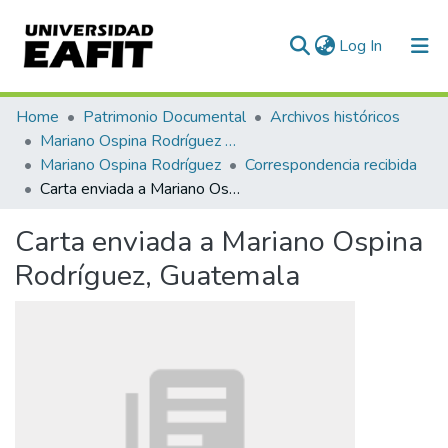
(current)
Log In
Communities & Collections
Home
Patrimonio Documental
Archivos históricos
Mariano Ospina Rodríguez (1826 -1912)
All of DSpace
Mariano Ospina Rodríguez
Correspondencia recibida
Carta enviada a Mariano Ospina Rodríguez, Guatemala
Statistics
Carta enviada a Mariano Ospina
Rodríguez, Guatemala