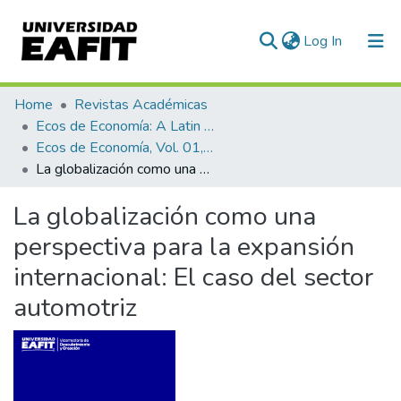
(current)
Log In
Communities & Collections
Home
Revistas Académicas
Ecos de Economía: A Latin American Journal of Applied Economics
All of DSpace
Ecos de Economía, Vol. 01, No. 04 (1997)
La globalización como una perspectiva para la expansión internacional: El caso del sector automotriz
Statistics
La globalización como una
perspectiva para la expansión
internacional: El caso del sector
automotriz