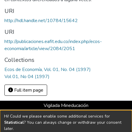
URI
http://hdl.handle.net/10784/15642
URI
http://publicaciones.eafit.edu.co/index.php/ecos-
economia/article/view/2084/2051
Collections
Ecos de Economía, Vol. 01, No. 04 (1997)
Vol 01, No 04 (1997)
Full item page
Vigilada Mineducación
Universidad con Acreditación Institucional hasta 2026 -
Hi! Could we please enable some additional services for
Resolución MEN 2158 de 2018
Statistical
? You can always change or withdraw your consent
later.