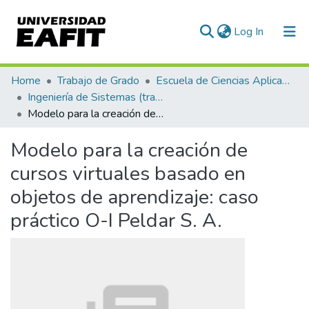
(current)
Log In
Communities & Collections
Home
Trabajo de Grado
Escuela de Ciencias Aplicadas e Ingeniería
Ingeniería de Sistemas (trabajo de grado)
All of DSpace
Modelo para la creación de cursos virtuales basado en objetos de aprendizaje: caso práctico O-I Peldar S. A.
Statistics
Modelo para la creación de
cursos virtuales basado en
objetos de aprendizaje: caso
práctico O-I Peldar S. A.